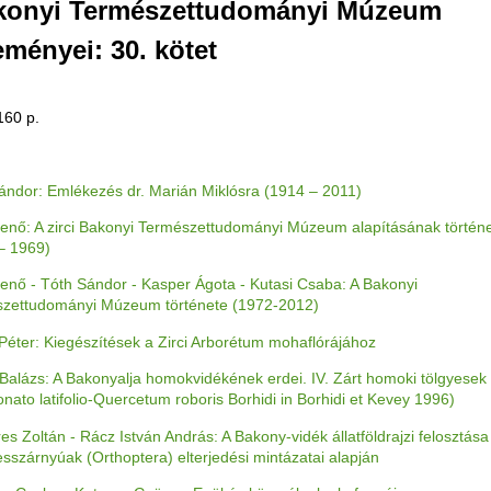
konyi Természettudományi Múzeum
ményei: 30. kötet
160 p.
ándor: Emlékezés dr. Marián Miklósra (1914 – 2011)
enő: A zirci Bakonyi Természettudományi Múzeum alapításának történ
– 1969)
enő - Tóth Sándor - Kasper Ágota - Kutasi Csaba: A Bakonyi
zettudományi Múzeum története (1972-2012)
Péter: Kiegészítések a Zirci Arborétum mohaflórájához
Balázs: A Bakonyalja homokvidékének erdei. IV. Zárt homoki tölgyesek
onato latifolio-Quercetum roboris Borhidi in Borhidi et Kevey 1996)
s Zoltán - Rácz István András: A Bakony-vidék állatföldrajzi felosztása
sszárnyúak (Orthoptera) elterjedési mintázatai alapján