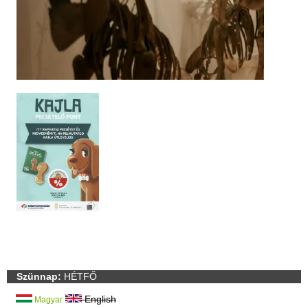
Szünnap:
HÉTFŐ
English
Magyar