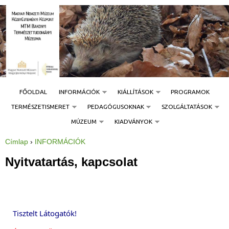
Jump to navigation
FŐOLDAL
INFORMÁCIÓK
KIÁLLÍTÁSOK
PROGRAMOK
TERMÉSZETISMERET
PEDAGÓGUSOKNAK
SZOLGÁLTATÁSOK
MÚZEUM
KIADVÁNYOK
Címlap
›
INFORMÁCIÓK
J
e
l
Nyitvatartás, kapcsolat
e
n
l
e
g
i
h
e
Tisztelt Látogatók!
l
y