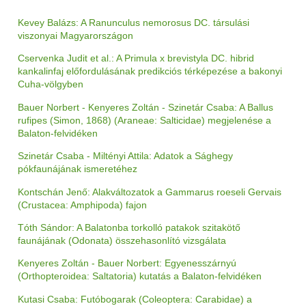
Kevey Balázs: A Ranunculus nemorosus DC. társulási
viszonyai Magyarországon
Cservenka Judit et al.: A Primula x brevistyla DC. hibrid
kankalinfaj előfordulásának predikciós térképezése a bakonyi
Cuha-völgyben
Bauer Norbert - Kenyeres Zoltán - Szinetár Csaba: A Ballus
rufipes (Simon, 1868) (Araneae: Salticidae) megjelenése a
Balaton-felvidéken
Szinetár Csaba - Miltényi Attila: Adatok a Sághegy
pókfaunájának ismeretéhez
Kontschán Jenő: Alakváltozatok a Gammarus roeseli Gervais
(Crustacea: Amphipoda) fajon
Tóth Sándor: A Balatonba torkolló patakok szitakötő
faunájának (Odonata) összehasonlító vizsgálata
Kenyeres Zoltán - Bauer Norbert: Egyenesszárnyú
(Orthopteroidea: Saltatoria) kutatás a Balaton-felvidéken
Kutasi Csaba: Futóbogarak (Coleoptera: Carabidae) a