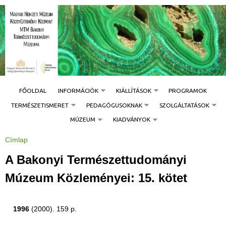
Jump to navigation
FŐOLDAL
INFORMÁCIÓK
KIÁLLÍTÁSOK
PROGRAMOK
TERMÉSZETISMERET
PEDAGÓGUSOKNAK
SZOLGÁLTATÁSOK
MÚZEUM
KIADVÁNYOK
Címlap
J
e
l
A Bakonyi Természettudományi
e
n
l
Múzeum Közleményei: 15. kötet
e
g
i
h
e
1996
(2000). 159 p.
l
y