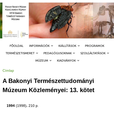
Jump to navigation
FŐOLDAL
INFORMÁCIÓK
KIÁLLÍTÁSOK
PROGRAMOK
TERMÉSZETISMERET
PEDAGÓGUSOKNAK
SZOLGÁLTATÁSOK
MÚZEUM
KIADVÁNYOK
Címlap
J
e
l
A Bakonyi Természettudományi
e
n
l
Múzeum Közleményei: 13. kötet
e
g
i
h
e
1994
(1998)
.
210 p.
l
y