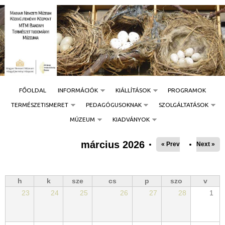
Jump to navigation
FŐOLDAL
INFORMÁCIÓK
KIÁLLÍTÁSOK
PROGRAMOK
TERMÉSZETISMERET
PEDAGÓGUSOKNAK
SZOLGÁLTATÁSOK
MÚZEUM
KIADVÁNYOK
március 2026
« Prev
Next »
h
k
sze
cs
p
szo
v
23
24
25
26
27
28
1