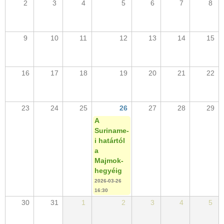
2
3
4
5
6
7
8
9
10
11
12
13
14
15
16
17
18
19
20
21
22
23
24
25
26
27
28
29
A
Suriname-
i határtól
a
Majmok-
hegyéig
2026-03-26
16:30
30
31
1
2
3
4
5