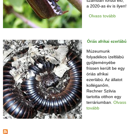
számban fordul elő,
a 2020-as év is ilyen!
Olvass tovább
Óriás afrikai ezerlábú
Múzeumunk
folyadékos ízeltlábú
gyűjteményébe
frissen került be egy
óriás afrikai
ezerlábú. Az állatot
kolléganőm,
Rechner Szilvia
tartotta otthon egy
terráriumban.
Olvass
tovább