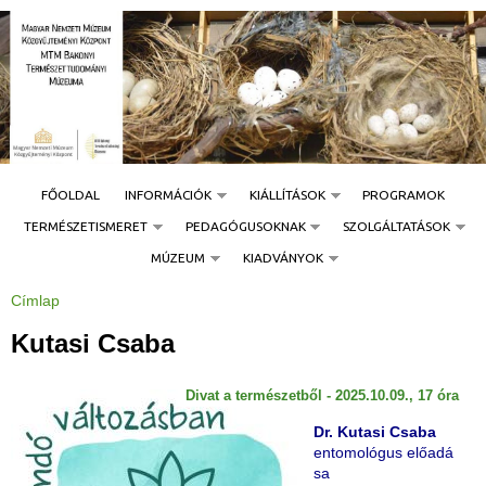
Jump to navigation
FŐOLDAL
INFORMÁCIÓK
KIÁLLÍTÁSOK
PROGRAMOK
TERMÉSZETISMERET
PEDAGÓGUSOKNAK
SZOLGÁLTATÁSOK
MÚZEUM
KIADVÁNYOK
Címlap
J
e
l
Kutasi Csaba
e
n
l
e
Divat a természetből - 2025.10.09., 17 óra
g
i
h
Dr. Kutasi Csaba
e
entomológus előadá
l
y
sa