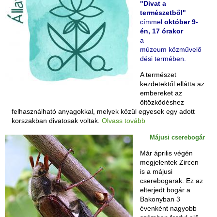
"Divat a
természetből"
címmel
október 9-
én, 17 órakor
a
múzeum közművelő
dési termében.
A természet
kezdetektől ellátta az
embereket az
öltözködéshez
felhasználható anyagokkal, melyek közül egyesek egy adott
korszakban divatosak voltak.
Olvass tovább
Májusi cserebogár
Már április végén
megjelentek Zircen
is a májusi
cserebogarak. Ez az
elterjedt bogár a
Bakonyban 3
évenként nagyobb