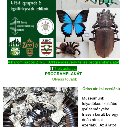
A három napos ZIRCIKON rendezvény teljes programkínálatát
ITT
olvashatja.
PROGRAMPLAKÁT
Olvass tovább
Óriás afrikai ezerlábú
Múzeumunk
folyadékos ízeltlábú
gyűjteményébe
frissen került be egy
óriás afrikai
ezerlábú. Az állatot