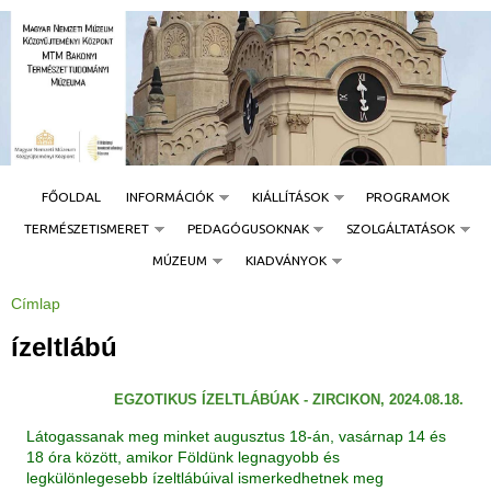
Jump to navigation
FŐOLDAL
INFORMÁCIÓK
KIÁLLÍTÁSOK
PROGRAMOK
TERMÉSZETISMERET
PEDAGÓGUSOKNAK
SZOLGÁLTATÁSOK
MÚZEUM
KIADVÁNYOK
Címlap
J
e
l
ízeltlábú
e
n
l
e
EGZOTIKUS ÍZELTLÁBÚAK - ZIRCIKON, 2024.08.18.
g
i
h
Látogassanak meg minket augusztus 18-án, vasárnap 14 és
e
18 óra között, amikor Földünk legnagyobb és
l
y
legkülönlegesebb ízeltlábúival ismerkedhetnek meg