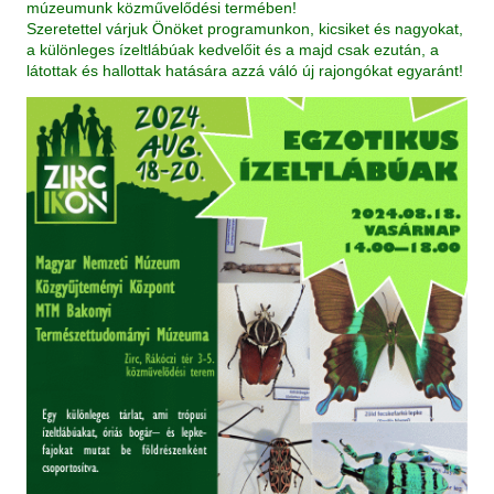
múzeumunk közművelődési termében!
Szeretettel várjuk Önöket programunkon, kicsiket és nagyokat,
a különleges ízeltlábúak kedvelőit és a majd csak ezután, a
látottak és hallottak hatására azzá váló új rajongókat egyaránt!