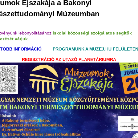
umok Éjszakája a Bakonyi
észettudományi Múzeumban
vényünk lebonyolításához
iskolai közösségi szolgálatos segítők
kezését várjuk
.
TÖBB INFORMÁCIÓ
PROGRAMUNK A MUZEJ.HU FELÜLETE
REGISZTRÁCIÓ AZ UTAZÓ PLANETÁRIUMRA