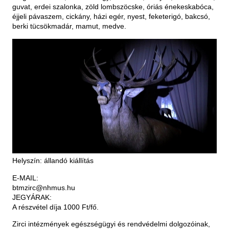
guvat, erdei szalonka, zöld lombszöcske, óriás énekeskabóca,
éjjeli pávaszem, cickány, házi egér, nyest, feketerigó, bakcsó,
berki tücsökmadár, mamut, medve.
Helyszín: állandó kiállítás
E-MAIL:
btmzirc@nhmus.hu
JEGYÁRAK:
A részvétel díja 1000 Ft/fő.
Zirci intézmények egészségügyi és rendvédelmi dolgozóinak,