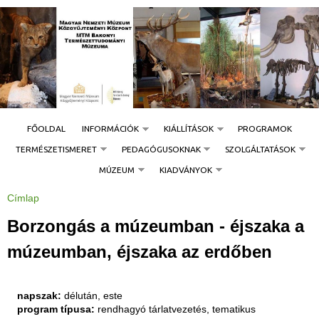
Jump to navigation
FŐOLDAL
INFORMÁCIÓK
KIÁLLÍTÁSOK
PROGRAMOK
TERMÉSZETISMERET
PEDAGÓGUSOKNAK
SZOLGÁLTATÁSOK
MÚZEUM
KIADVÁNYOK
Címlap
J
e
l
Borzongás a múzeumban - éjszaka a
e
n
l
múzeumban, éjszaka az erdőben
e
g
i
h
e
napszak:
délután, este
l
y
program típusa:
rendhagyó tárlatvezetés, tematikus