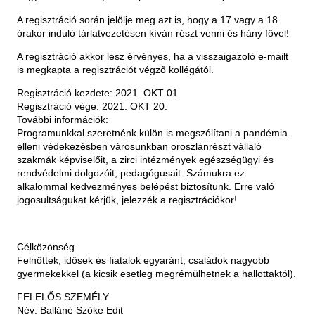
A regisztráció során jelölje meg azt is, hogy a 17 vagy a 18
órakor induló tárlatvezetésen kíván részt venni és hány fővel!
A regisztráció akkor lesz érvényes, ha a visszaigazoló e-mailt
is megkapta a regisztrációt végző kollégától.
Regisztráció kezdete: 2021. OKT 01.
Regisztráció vége: 2021. OKT 20.
További információk:
Programunkkal szeretnénk külön is megszólítani a pandémia
elleni védekezésben városunkban oroszlánrészt vállaló
szakmák képviselőit, a zirci intézmények egészségügyi és
rendvédelmi dolgozóit, pedagógusait. Számukra ez
alkalommal kedvezményes belépést biztosítunk. Erre való
jogosultságukat kérjük, jelezzék a regisztrációkor!
Célközönség
Felnőttek, idősek és fiatalok egyaránt; családok nagyobb
gyermekekkel (a kicsik esetleg megrémülhetnek a hallottaktól).
FELELŐS SZEMÉLY
Név: Balláné Szőke Edit