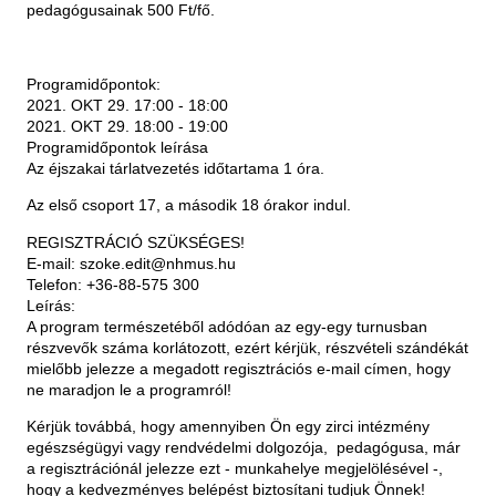
pedagógusainak 500 Ft/fő.
Programidőpontok:
2021. OKT 29. 17:00 - 18:00
2021. OKT 29. 18:00 - 19:00
Programidőpontok leírása
Az éjszakai tárlatvezetés időtartama 1 óra.
Az első csoport 17, a második 18 órakor indul.
REGISZTRÁCIÓ SZÜKSÉGES!
E-mail: szoke.edit@nhmus.hu
Telefon: +36-88-575 300
Leírás:
A program természetéből adódóan az egy-egy turnusban
részvevők száma korlátozott, ezért kérjük, részvételi szándékát
mielőbb jelezze a megadott regisztrációs e-mail címen, hogy
ne maradjon le a programról!
Kérjük továbbá, hogy amennyiben Ön egy zirci intézmény
egészségügyi vagy rendvédelmi dolgozója, pedagógusa, már
a regisztrációnál jelezze ezt - munkahelye megjelölésével -,
hogy a kedvezményes belépést biztosítani tudjuk Önnek!