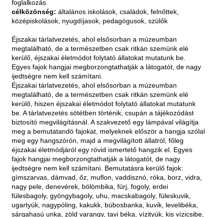
foglalkozás
célközönség:
általános iskolások, családok, felnőttek,
középiskolások, nyugdíjasok, pedagógusok, szülők
Éjszakai tárlatvezetés, ahol elsősorban a múzeumban
megtalálható, de a természetben csak ritkán szemünk elé
kerülő, éjszakai életmódot folytató állatokat mutatunk be.
Egyes fajok hangjai megborzongtathatják a látogatót, de nagy
ijedtségre nem kell számítani.
Éjszakai tárlatvezetés, ahol elsősorban a múzeumban
megtalálható, de a természetben csak ritkán szemünk elé
kerülő, hiszen éjszakai életmódot folytató állatokat mutatunk
be. A tárlatvezetés sötétben történik, csupán a tájékozódást
biztosító megvilágításnál. A szakvezető egy lámpával világítja
meg a bemutatandó fajokat, melyeknek először a hangja szólal
meg egy hangszórón, majd a megvilágított állatról, főleg
éjszakai életmódjáról egy rövid ismertető hangzik el. Egyes
fajok hangjai megborzongtathatják a látogatót, de nagy
ijedtségre nem kell számítani. Bemutatásra kerülő fajok:
gímszarvas, dámvad, őz, muflon, vaddisznó, róka, borz, vidra,
nagy pele, denevérek, bölömbika, fürj, fogoly, erdei
fülesbagoly, gyöngybagoly, uhu, macskabagoly, füleskuvik,
ugartyúk, nagypóling, kakukk, búbosbanka, kuvik, levelibéka,
sárgahasú unka, zöld varangy, tavi béka, vízityúk, kis vízicsibe,