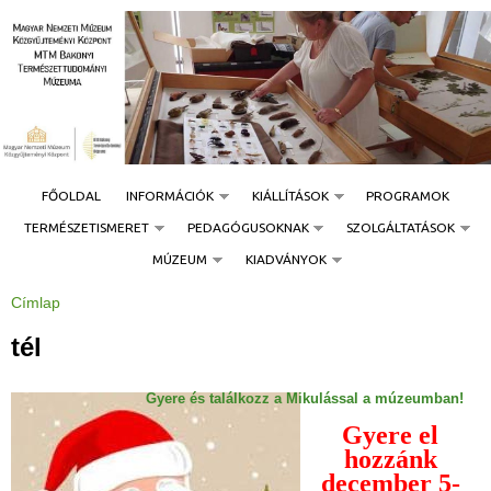
Jump to navigation
FŐOLDAL
INFORMÁCIÓK
KIÁLLÍTÁSOK
PROGRAMOK
TERMÉSZETISMERET
PEDAGÓGUSOKNAK
SZOLGÁLTATÁSOK
MÚZEUM
KIADVÁNYOK
Címlap
J
e
l
tél
e
n
l
e
Gyere és találkozz a Mikulással a múzeumban!
g
i
Gyere el
h
e
hozzánk
l
y
december 5-