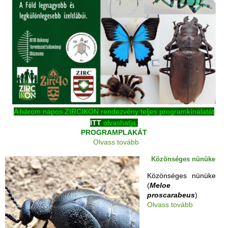
A három napos ZIRCIKON rendezvény teljes programkínálatát
ITT
olvashatja.
PROGRAMPLAKÁT
Olvass tovább
Közönséges nünüke
Közönséges nünüke
(
Meloe
proscarabeus
)
Olvass tovább