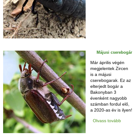
Májusi cserebogár
Már április végén
megjelentek Zircen
is a májusi
cserebogarak. Ez az
elterjedt bogár a
Bakonyban 3
évenként nagyobb
számban fordul elő,
a 2020-as év is ilyen!
Olvass tovább