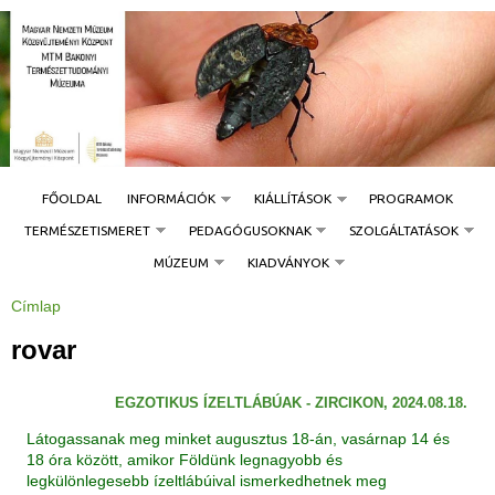
Jump to navigation
FŐOLDAL
INFORMÁCIÓK
KIÁLLÍTÁSOK
PROGRAMOK
TERMÉSZETISMERET
PEDAGÓGUSOKNAK
SZOLGÁLTATÁSOK
MÚZEUM
KIADVÁNYOK
Címlap
J
e
l
rovar
e
n
l
e
EGZOTIKUS ÍZELTLÁBÚAK - ZIRCIKON, 2024.08.18.
g
i
h
Látogassanak meg minket augusztus 18-án, vasárnap 14 és
e
18 óra között, amikor Földünk legnagyobb és
l
y
legkülönlegesebb ízeltlábúival ismerkedhetnek meg