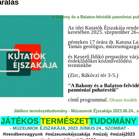
rálás
A Bakony és a Balaton-felvidék pannóniai pu
Az idei Kutatók Éjszakája rend
keretében 2025. szeptember 26
pénteken 17 órára dr. Katona La
Tamás geológus, múzeumigazg
és Keserű Ildikó preparátor várj
érdeklődőket közművelődési
termünkbe
(Zirc, Rákóczi tér 3-5.)
"A Bakony és a Balaton-felvid
pannóniai puhatestűi"
című programmal.
Olvass tovább
Játékos természettudomány - Múzeumok Éjszakája 2023.06.24., 
JÁTÉKOS
TERMÉSZET
TUDOMÁNY
- MÚZEUMOK ÉJSZAKÁJA, 2023 JÚNIUS 24., SZOMBAT -
#trendbenvagyunk
#múzeumokéjszakája #múzéj #múzéj2023