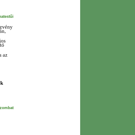
hatestűi
ezvény
-án,
jos
ató
a az
ék
szombat