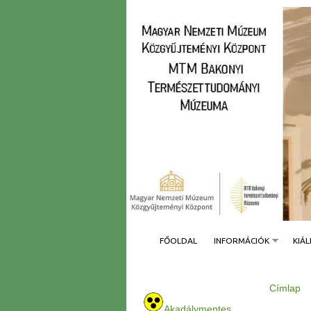
FŐOLDAL
INFORMÁCIÓK
KIÁL
Címlap
J
e
Akadálymentes