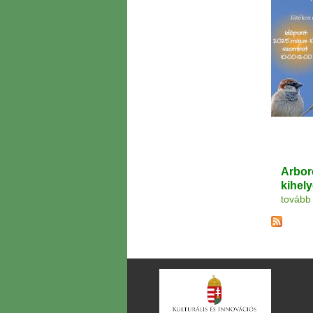
Arbor
kihel
tovább