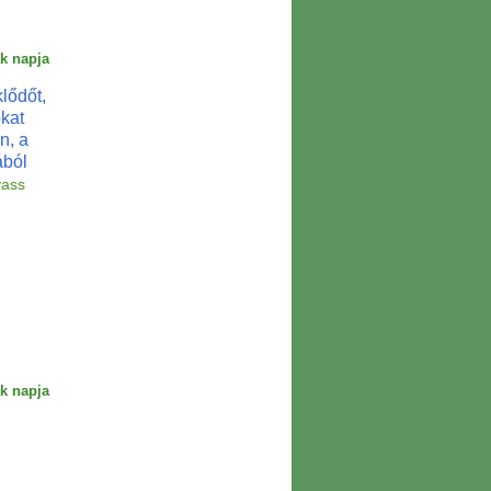
k napja
lődőt,
okat
n, a
ából
vass
k napja