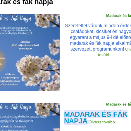
rak és fák napja
Madarak és fá
Szeretettel várunk minden érdek
családokat, kicsiket és nagy
egyaránt a május 9-i délelőttö
madarak és fák napja alkalm
szervezett programunkon!
Ol
tovább
Madarak és fá
MADARAK ÉS FÁK
NAPJA
Olvass tovább