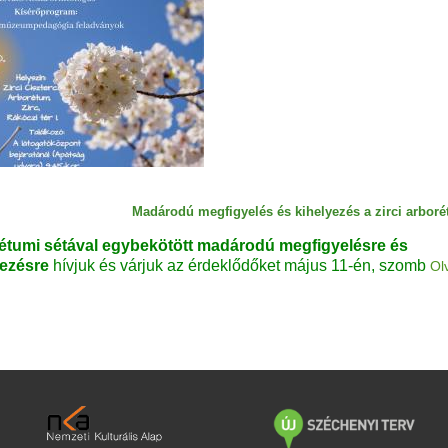
Madárodú megfigyelés és kihelyezés a zirci arbor
étumi sétával egybekötött madárodú megfigyelésre és
yezésre
hívjuk és várjuk az érdeklődőket május 11-én, szomb
Ol