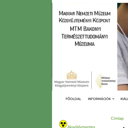
FŐOLDAL
INFORMÁCIÓK
KIÁL
Címlap
J
e
Akadálymentes
l