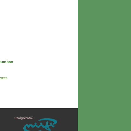
étumban
vass