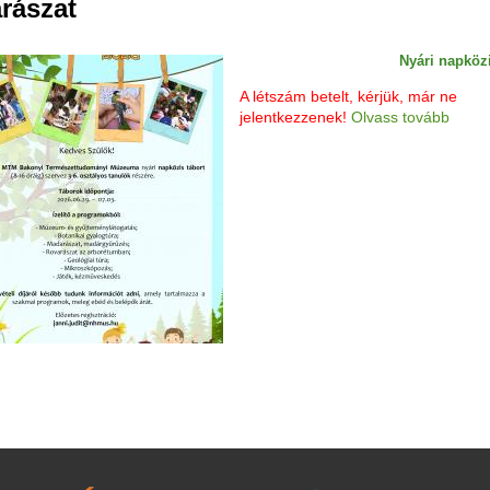
rászat
Nyári napköz
A létszám betelt, kérjük, már ne
jelentkezzenek!
Olvass tovább