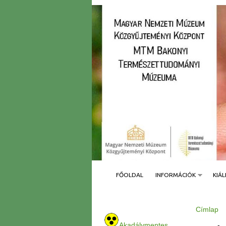
FŐOLDAL
INFORMÁCIÓK
KIÁL
Címlap
J
e
Akadálymentes