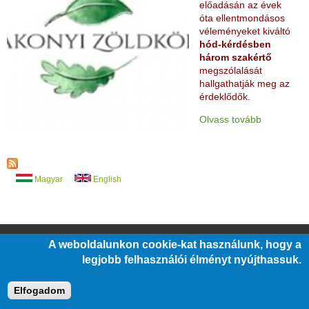
előadásán az évek
óta ellentmondásos
véleményeket kiváltó
hód-kérdésben
három szakértő
megszólalását
hallgathatják meg az
érdeklődők.
Olvass tovább
Magyar
English
A weboldalunkon cookie-kat használunk, hogy a
/
/
/
ÁLLÁSOK
ÜVEGZSEB
KÖZÉRDEKŰ ADATOK
legjobb felhasználói élményt nyújthassuk.
/
/
/
BARÁTI KÖR
PÁLYÁZATOK
JOGI NYILATKOZATOK
IMPRESSZUM
Elfogadom