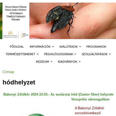
Jump to navigation
FŐOLDAL
INFORMÁCIÓK
KIÁLLÍTÁSOK
PROGRAMOK
TERMÉSZETISMERET
PEDAGÓGUSOKNAK
SZOLGÁLTATÁSOK
MÚZEUM
KIADVÁNYOK
Címlap
J
e
l
hódhelyzet
e
n
l
e
Bakonyi Zöldkör 2024.10.03.- Az eurázsiai hód (Castor fiber) helyzete
g
i
Veszprém vármegyében
h
e
A Bakonyi Zöldkör
l
y
soronkövetkező