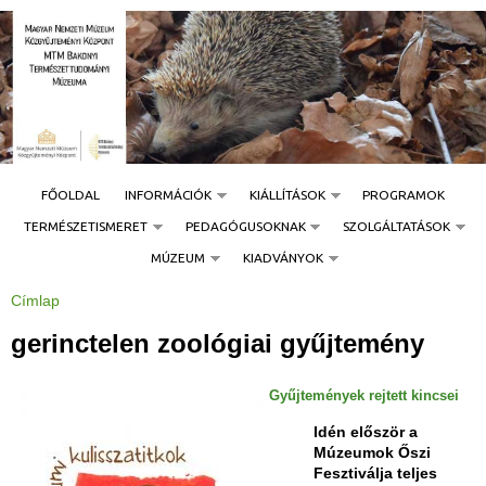
Jump to navigation
FŐOLDAL
INFORMÁCIÓK
KIÁLLÍTÁSOK
PROGRAMOK
TERMÉSZETISMERET
PEDAGÓGUSOKNAK
SZOLGÁLTATÁSOK
MÚZEUM
KIADVÁNYOK
Címlap
J
e
l
gerinctelen zoológiai gyűjtemény
e
n
l
e
Gyűjtemények rejtett kincsei
g
i
h
Idén először a
e
Múzeumok Őszi
l
y
Fesztiválja teljes