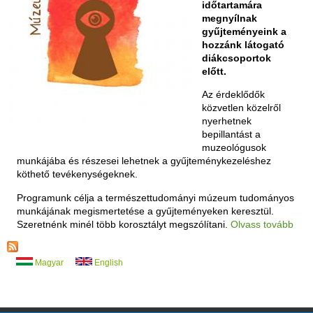
időtartamára
megnyílnak
gyűjteményeink a
hozzánk látogató
diákcsoportok
előtt.
Az érdeklődők
közvetlen közelről
nyerhetnek
bepillantást a
muzeológusok
munkájába és részesei lehetnek a gyűjteménykezeléshez
köthető tevékenységeknek.
Programunk célja a természettudományi múzeum tudományos
munkájának megismertetése a gyűjteményeken keresztül.
Szeretnénk minél több korosztályt megszólítani.
Olvass tovább
Magyar
English