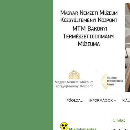
FŐOLDAL
INFORMÁCIÓK
KIÁL
Címlap
J
e
Akadálymentes
l