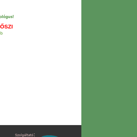
ológus!
ŐSZI
bb