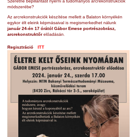
Szeretne bepillantást nyerni a tudományos arcrekonstrukciók
módszerébe?
Az arcrekonstrukciók készítése mellett a Balaton környékén
egykor élt eleink képmásaival is megismerkedhet nálunk
január 24-én 17 órától Gábor Emese portrészobrász,
arcrekonstruktőr
előadásán.
Regisztráció
ITT