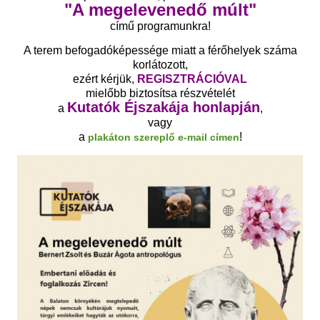
"A megelevenedő múlt"
című programunkra!
A terem befogadóképessége miatt a férőhelyek száma
korlátozott,
ezért kérjük,
REGISZTRÁCIÓVAL
mielőbb biztosítsa részvételét
Kutatók Éjszakája honlapján
a
,
vagy
a
!
plakáton szereplő e-mail címen