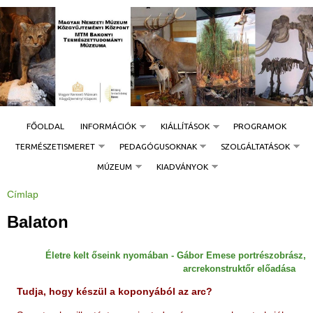
Jump to navigation
FŐOLDAL
INFORMÁCIÓK
KIÁLLÍTÁSOK
PROGRAMOK
TERMÉSZETISMERET
PEDAGÓGUSOKNAK
SZOLGÁLTATÁSOK
MÚZEUM
KIADVÁNYOK
Címlap
J
e
l
Balaton
e
n
l
e
Életre kelt őseink nyomában - Gábor Emese portrészobrász,
g
i
arcrekonstruktőr előadása
h
e
Tudja, hogy készül a koponyából az arc?
l
y