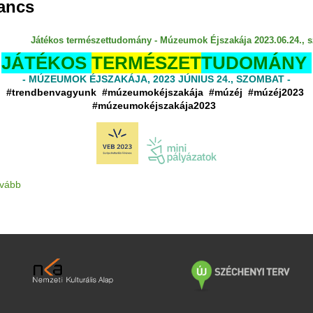
ancs
Játékos természettudomány - Múzeumok Éjszakája 2023.06.24., 
JÁTÉKOS
TERMÉSZET
TUDOMÁNY
- MÚZEUMOK ÉJSZAKÁJA, 2023 JÚNIUS 24., SZOMBAT -
#trendbenvagyunk
#múzeumokéjszakája #múzéj #múzéj2023
#múzeumokéjszakája2023
ovább