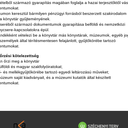
vételből származó gyarapítás magában foglalja a hazai terjesztőktől vás
ntumokat.
umon keresztül bármilyen pénzügyi forrásból beszerzett szakirodalom 
 a könyvtár gyűjteményének.
 cseréből származó dokumentumok gyarapítása belföldi és nemzetközi
nycsere-kapcsolatokra épül.
jándékként vételezi be a könyvtár más könyvtárak, múzeumok, egyéb jo
emélyek által térítésmentesen felajánlott, gyűjtőkörébe tartozó
ntumokat.
őrzési kötelezettség
an őrzi meg a könyvtár
ülföldi és magyar szakfolyóiratokat;
ő- és mellékgyűjtőkörébe tartozó egyedi leltározású műveket;
úzeum saját kiadványait, és a múzeumi kutatók által készített
ntumokat.