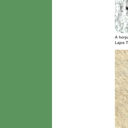
A horp
Lajos 