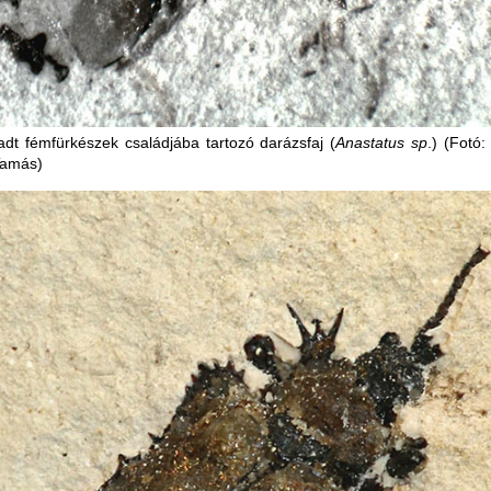
adt fémfürkészek családjába tartozó darázsfaj (
Anastatus sp
.) (Fotó
Tamás)