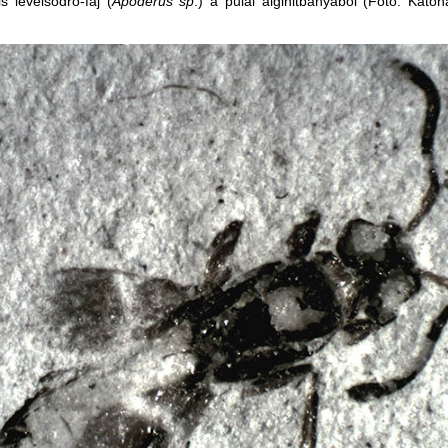
is levélsodró-faj (
Apoderus sp
.) a pulai alginitbányából (Fotó: Kato
)