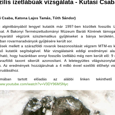
ilis ízetlábúak vizsgálata - Kutasi Csab
i Csaba, Katona Lajos Tamás, Tóth Sándor)
i alginitbányából lengyel kutatók már 1997-ben közöltek fosszilis íz
kat. A Bakonyi Természettudományi Múzeum Baráti Körének támoga
yarától végzünk szisztematikus gyűjtéseket a bánya területén
rban rovarmaradványok gyűjtésére került sor.
tések mellett a szárazföldi rovarok beazonosítását végzem MTM-es k
ső kutatók segítségével. Már vizsgálataink eddigi eredményei ala
ható, hogy hazánkban ennyi fosszilis ízeltlábú még nem került elő: 9 
razföldi taxont sikerült azonosítani. A leletegyüttes világviszonyla
ős. Az eredmények hozzájárulnak a 4 millió évvel ezelőtti élőhelyi vi
truálásához.
mában tartott előadás az alábbi linken tekinthető
/www.youtube.com/watch?v=V3DY96MSNyc