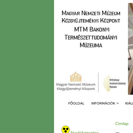
FŐOLDAL
INFORMÁCIÓK
KIÁL
Címlap
J
e
Akadálymentes