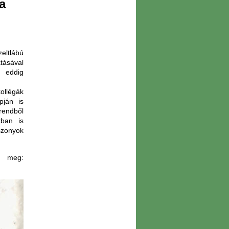
a
eltlábú
tásával
, eddig
ollégák
pján is
rendből
tban is
szonyok
 meg: