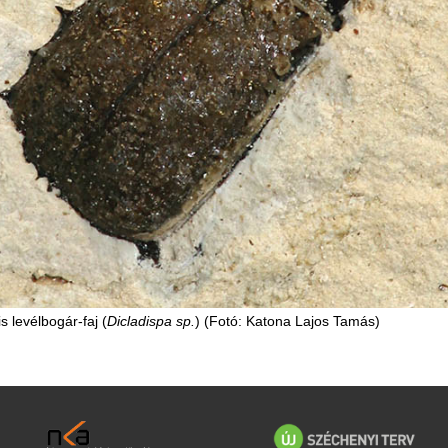
is levélbogár-faj (
Dicladispa sp.
) (Fotó: Katona Lajos Tamás)