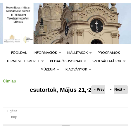
Jump to navigation
FŐOLDAL
INFORMÁCIÓK
KIÁLLÍTÁSOK
PROGRAMOK
TERMÉSZETISMERET
PEDAGÓGUSOKNAK
SZOLGÁLTATÁSOK
MÚZEUM
KIADVÁNYOK
Címlap
J
e
csütörtök, Május 21, 2026
« Prev
Next »
l
e
n
l
e
g
Egész
i
h
nap
e
l
y