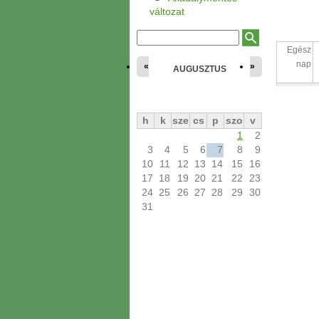
l
e
változat
n
l
e
K
K
g
e
e
Egész
i
r
h
r
nap
«
»
e
e
AUGUSZTUS
e
s
l
é
y
s
s
ű
é
r
s
l
h
k
sze
cs
p
szo
v
a
1
2
p
3
4
5
6
7
8
9
10
11
12
13
14
15
16
17
18
19
20
21
22
23
24
25
26
27
28
29
30
31