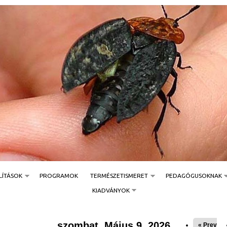
Jump to navigation
LÍTÁSOK
PROGRAMOK
TERMÉSZETISMERET
PEDAGÓGUSOKNAK
KIADVÁNYOK
szombat, Május 9, 2026
« Prev