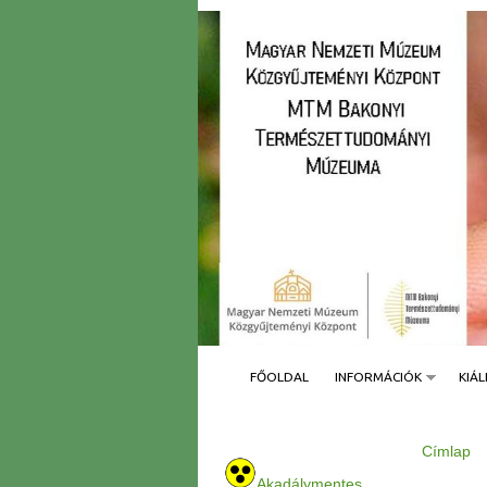
FŐOLDAL
INFORMÁCIÓK
KIÁL
Címlap
J
e
Akadálymentes