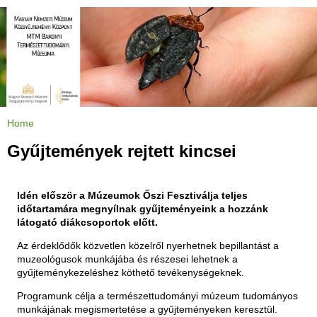
Jump to navigation
Home
Y
o
u
Gyűjtemények rejtett kincsei
a
r
e
h
e
Idén először a Múzeumok Őszi Fesztiválja teljes
r
e
időtartamára megnyílnak gyűjteményeink a hozzánk
látogató diákcsoportok előtt.
Az érdeklődők közvetlen közelről nyerhetnek bepillantást a
muzeológusok munkájába és részesei lehetnek a
gyűjteménykezeléshez köthető tevékenységeknek.
Programunk célja a természettudományi múzeum tudományos
munkájának megismertetése a gyűjteményeken keresztül.