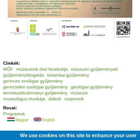
Címkék:
MŐF
múzeumok őszi fesztiválja
múzeumi gyűjtemények
gyűjteménylátogatás
botanikai gyűjtemény
gerinces zoológiai gyűjtemény
gerinctelen zoológiai gyűjtemény
geológiai gyűjtemény
természettudományi gyűjtemény
múzeum
muzeológus munkája
diákok
csoportok
Rovat:
Programok
Magyar
English
We use cookies on this site to enhance your user