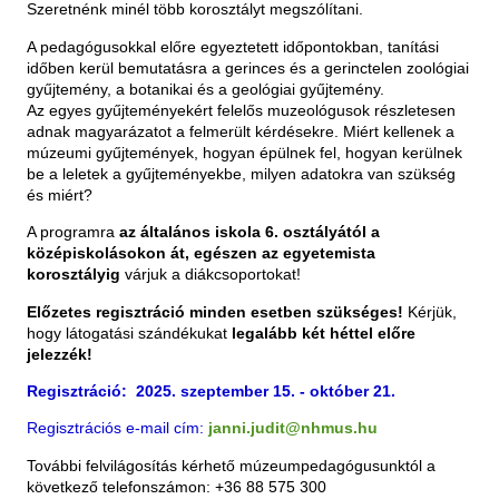
Szeretnénk minél több korosztályt megszólítani.
A pedagógusokkal előre egyeztetett időpontokban, tanítási
időben kerül bemutatásra a gerinces és a gerinctelen zoológiai
gyűjtemény, a botanikai és a geológiai gyűjtemény.
Az egyes gyűjteményekért felelős muzeológusok részletesen
adnak magyarázatot a felmerült kérdésekre. Miért kellenek a
múzeumi gyűjtemények, hogyan épülnek fel, hogyan kerülnek
be a leletek a gyűjteményekbe, milyen adatokra van szükség
és miért?
A programra
az általános iskola 6. osztályától a
középiskolásokon át, egészen az egyetemista
korosztályig
várjuk a diákcsoportokat!
Előzetes regisztráció minden esetben szükséges!
Kérjük,
hogy látogatási szándékukat
legalább két héttel előre
jelezzék!
Regisztráció: 2025. szeptember 15. - október 21.
Regisztrációs e-mail cím:
janni.judit@nhmus.hu
További felvilágosítás kérhető múzeumpedagógusunktól a
következő telefonszámon: +36 88 575 300