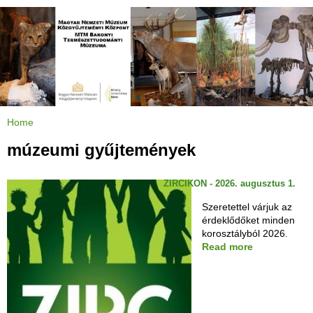
Jump to navigation
Home
Y
o
u
múzeumi gyűjtemények
a
r
e
h
ZIRCIKON - 2026. augusztus 1.
e
r
e
Szeretettel várjuk az
érdeklődőket minden
korosztályból 2026.
Read more
a
b
o
u
t
Z