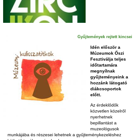
I
R
C
I
K
O
Gyűjtemények rejtett kincsei
N
Idén először a
-
Múzeumok Őszi
2
Fesztiválja teljes
0
időtartamára
2
megnyílnak
6
gyűjteményeink a
.
hozzánk látogató
a
diákcsoportok
u
előtt.
g
u
Az érdeklődők
s
közvetlen közelről
z
nyerhetnek
t
bepillantást a
u
muzeológusok
s
munkájába és részesei lehetnek a gyűjteménykezeléshez
1