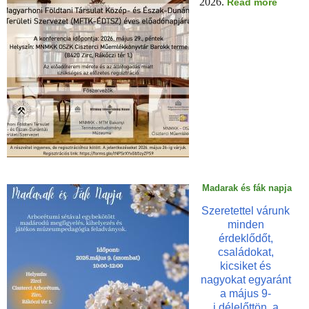
2026.
a
Read more
M
b
ú
o
z
u
e
t
u
A
m
M
o
a
k
g
É
y
j
a
s
r
z
h
a
o
k
n
Madarak és fák napja
á
i
j
Szeretettel várunk
F
a
minden
ö
-
l
érdeklődőt,
2
d
családokat,
0
t
kicsiket és
2
a
nagyokat egyaránt
6
n
a május 9-
.
i
i délelőttön, a