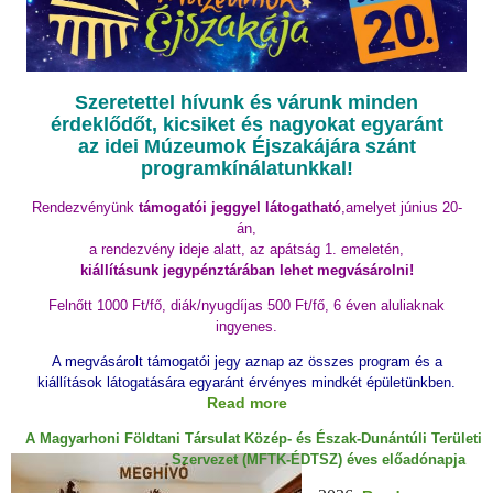
.
Szeretettel hívunk és várunk minden
érdeklődőt, kicsiket és nagyokat egyaránt
az idei Múzeumok Éjszakájára szánt
programkínálatunkkal!
Rendezvényünk
támogatói jeggyel látogatható
,amelyet június 20-
án,
a rendezvény ideje alatt, az apátság 1. emeletén,
kiállításunk jegypénztárában lehet megvásárolni!
Felnőtt 1000 Ft/fő, diák/nyugdíjas 500 Ft/fő, 6 éven aluliaknak
ingyenes.
A megvásárolt támogatói jegy aznap az összes program és a
kiállítások látogatására egyaránt érvényes mindkét épületünkben.
Read more
a
b
A Magyarhoni Földtani Társulat Közép- és Észak-Dunántúli Területi
o
Szervezet (MFTK-ÉDTSZ) éves előadónapja
u
t