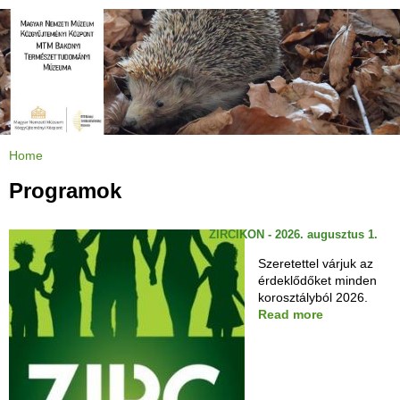
Jump to navigation
Home
Y
o
u
Programok
a
r
e
h
ZIRCIKON - 2026. augusztus 1.
e
r
e
Szeretettel várjuk az
érdeklődőket minden
korosztályból 2026.
Read more
a
b
o
u
t
Z