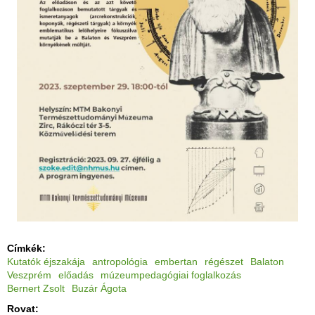
Címkék:
Kutatók éjszakája
antropológia
embertan
régészet
Balaton
Veszprém
előadás
múzeumpedagógiai foglalkozás
Bernert Zsolt
Buzár Ágota
Rovat: