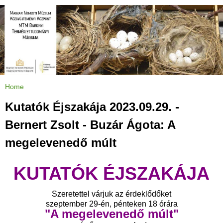
Jump to navigation
Home
Y
o
u
Kutatók Éjszakája 2023.09.29. -
a
r
e
Bernert Zsolt - Buzár Ágota: A
h
e
r
megelevenedő múlt
e
KUTATÓK ÉJSZAKÁJA
Szeretettel várjuk az érdeklődőket
szeptember 29-én, pénteken 18 órára
"A megelevenedő múlt"