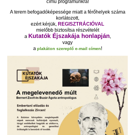
című programunkra!
A terem befogadóképessége miatt a férőhelyek száma
korlátozott,
ezért kérjük,
REGISZTRÁCIÓVAL
mielőbb biztosítsa részvételét
Kutatók Éjszakája honlapján
a
,
vagy
a
!
plakáton szereplő e-mail címen