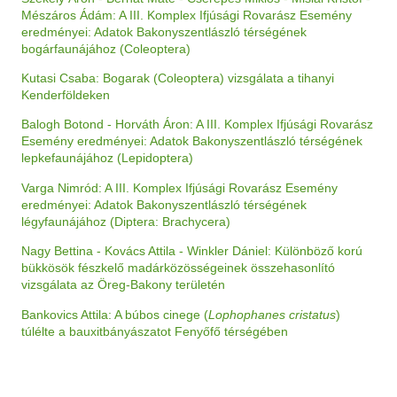
Mészáros Ádám: A III. Komplex Ifjúsági Rovarász Esemény
eredményei: Adatok Bakonyszentlászló térségének
bogárfaunájához (Coleoptera)
Kutasi Csaba: Bogarak (Coleoptera) vizsgálata a tihanyi
Kenderföldeken
Balogh Botond - Horváth Áron: A III. Komplex Ifjúsági Rovarász
Esemény eredményei: Adatok Bakonyszentlászló térségének
lepkefaunájához (Lepidoptera)
Varga Nimród: A III. Komplex Ifjúsági Rovarász Esemény
eredményei: Adatok Bakonyszentlászló térségének
légyfaunájához (Diptera: Brachycera)
Nagy Bettina - Kovács Attila - Winkler Dániel: Különböző korú
bükkösök fészkelő madárközösségeinek összehasonlító
vizsgálata az Öreg-Bakony területén
Bankovics Attila: A búbos cinege (
Lophophanes cristatus
)
túlélte a bauxitbányászatot Fenyőfő térségében