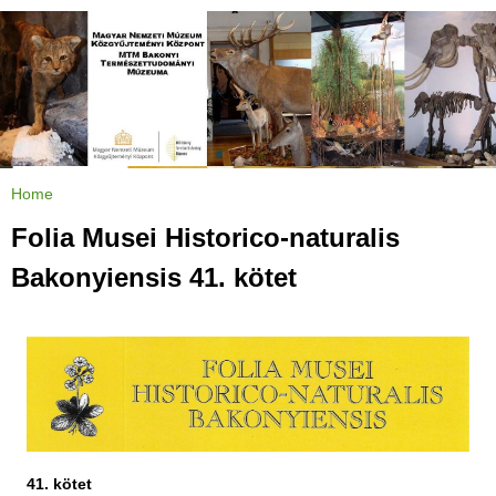
Jump to navigation
Home
Y
o
u
Folia Musei Historico-naturalis
a
r
e
Bakonyiensis 41. kötet
h
e
r
e
41. kötet