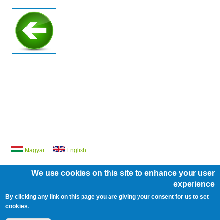
Magyar
English
We use cookies on this site to enhance your user
experience
/
/
/
By clicking any link on this page you are giving your consent for us to set
ÁLLÁSOK
ÜVEGZSEB
KÖZÉRDEKŰ ADATOK
cookies.
/
/
/
BARÁTI KÖR
PÁLYÁZATOK
JOGI NYILATKOZATOK
IMPRESSZUM