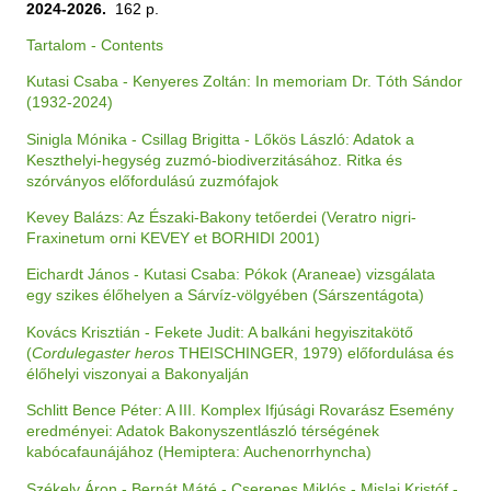
2024-2026.
162 p.
Tartalom - Contents
Kutasi Csaba - Kenyeres Zoltán: In memoriam Dr. Tóth Sándor
(1932-2024)
Sinigla Mónika - Csillag Brigitta - Lőkös László: Adatok a
Keszthelyi-hegység zuzmó-biodiverzitásához. Ritka és
szórványos előfordulású zuzmófajok
Kevey Balázs: Az Északi-Bakony tetőerdei (Veratro nigri-
Fraxinetum orni KEVEY et BORHIDI 2001)
Eichardt János - Kutasi Csaba: Pókok (Araneae) vizsgálata
egy szikes élőhelyen a Sárvíz-völgyében (Sárszentágota)
Kovács Krisztián - Fekete Judit: A balkáni hegyiszitakötő
(
Cordulegaster heros
THEISCHINGER, 1979) előfordulása és
élőhelyi viszonyai a Bakonyalján
Schlitt Bence Péter: A III. Komplex Ifjúsági Rovarász Esemény
eredményei: Adatok Bakonyszentlászló térségének
kabócafaunájához (Hemiptera: Auchenorrhyncha)
Székely Áron - Bernát Máté - Cserepes Miklós - Mislai Kristóf -