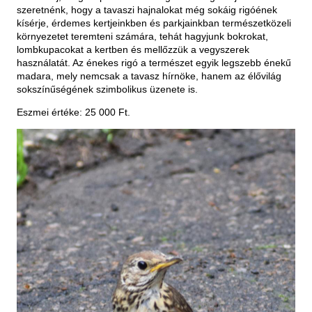
szeretnénk, hogy a tavaszi hajnalokat még sokáig rigóének
kísérje, érdemes kertjeinkben és parkjainkban természetközeli
környezetet teremteni számára, tehát hagyjunk bokrokat,
lombkupacokat a kertben és mellőzzük a vegyszerek
használatát. Az énekes rigó a természet egyik legszebb énekű
madara, mely nemcsak a tavasz hírnöke, hanem az élővilág
sokszínűségének szimbolikus üzenete is.
Eszmei értéke: 25 000 Ft.