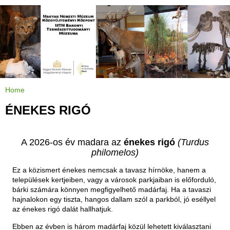
Jump to navigation
Home
Y
o
u
ÉNEKES RIGÓ
a
r
e
h
e
A 2026-os év madara az
énekes rigó
(Turdus
r
e
philomelos)
Ez a közismert énekes nemcsak a tavasz hírnöke, hanem a
települések kertjeiben, vagy a városok parkjaiban is előforduló,
bárki számára könnyen megfigyelhető madárfaj. Ha a tavaszi
hajnalokon egy tiszta, hangos dallam szól a parkból, jó eséllyel
az énekes rigó dalát hallhatjuk.
Ebben az évben is három madárfaj közül lehetett kiválasztani