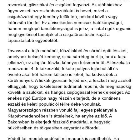
rovarokat, gilisztákat és csigákat fogyaszt. Az utóbbiakhoz
úgynevezett szerszámhasználatot is bevet, mivel a
csigaházakat egy kemény felületen, például kövön vagy
fatörzsön töri fel. Ez a viselkedés nemcsak hatékonyságot,
hanem meglepő tanulékonyságot is jelez, a fiatal rigók ugyanis
megfigyeléssel tanulják el a csigatörés technikáját a
tapasztaltabb egyedektől.
Tavasszal a tojó mohából, fűszálakból és sárból építi fészkét,
amelynek belsejét kemény, sima sárréteg borítja, ami a fajra
jellemző, ez alapján fészke könnyen felismerhető. A fészekalja
rendszerint 4–5 kékeszöld, fekete pettyes tojásból áll és
évente akár két-három költése is lehet, ha kedvezőek a
körülmények. A fiókák gyorsan fejlődnek, a fészket még azelőtt
elhagyják, hogy tökéletesen tudnának repülni, de még napokig
követik a szülőket, és hangos csipogással kérnek eleséget. Az
énekes rigó Európa nagy részén elterjedt, de a kontinens
északi és keleti populációi télire délre vonulnak.
Magyarországon részben vonuló faj, egyes példányai a
Kárpát-medencében is áttelelnek, ha enyhe az idő. A
Bakonyban is elterjedt fészkelő madárfaj, a hegység
bükköseiben és tölgyesiben egyaránt előfordul.
Védett faj, megtelepedését mi magunk is segíthetjük. Ha