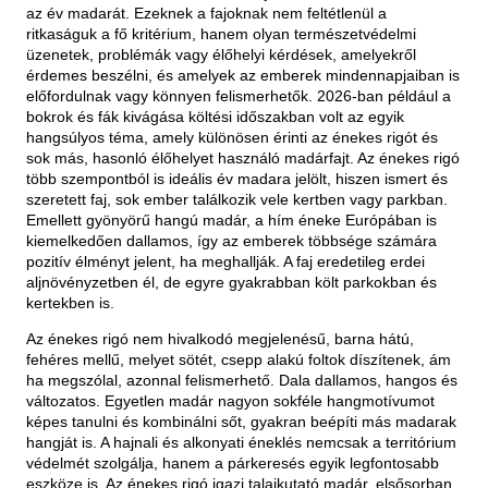
az év madarát. Ezeknek a fajoknak nem feltétlenül a
ritkaságuk a fő kritérium, hanem olyan természetvédelmi
üzenetek, problémák vagy élőhelyi kérdések, amelyekről
érdemes beszélni, és amelyek az emberek mindennapjaiban is
előfordulnak vagy könnyen felismerhetők. 2026-ban például a
bokrok és fák kivágása költési időszakban volt az egyik
hangsúlyos téma, amely különösen érinti az énekes rigót és
sok más, hasonló élőhelyet használó madárfajt. Az énekes rigó
több szempontból is ideális év madara jelölt, hiszen ismert és
szeretett faj, sok ember találkozik vele kertben vagy parkban.
Emellett gyönyörű hangú madár, a hím éneke Európában is
kiemelkedően dallamos, így az emberek többsége számára
pozitív élményt jelent, ha meghallják. A faj eredetileg erdei
aljnövényzetben él, de egyre gyakrabban költ parkokban és
kertekben is.
Az énekes rigó nem hivalkodó megjelenésű, barna hátú,
fehéres mellű, melyet sötét, csepp alakú foltok díszítenek, ám
ha megszólal, azonnal felismerhető. Dala dallamos, hangos és
változatos. Egyetlen madár nagyon sokféle hangmotívumot
képes tanulni és kombinálni sőt, gyakran beépíti más madarak
hangját is. A hajnali és alkonyati éneklés nemcsak a territórium
védelmét szolgálja, hanem a párkeresés egyik legfontosabb
eszköze is. Az énekes rigó igazi talajkutató madár, elsősorban