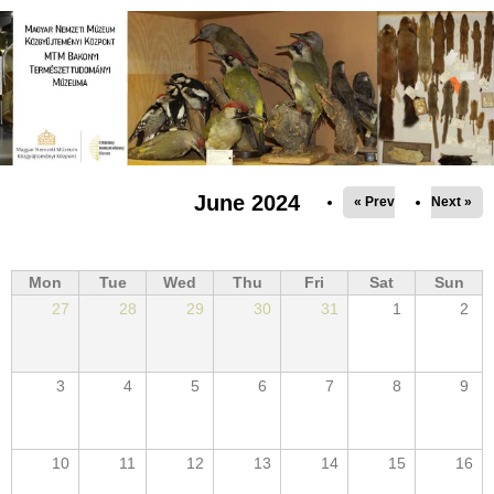
Jump to navigation
June 2024
« Prev
Next »
Mon
Tue
Wed
Thu
Fri
Sat
Sun
27
28
29
30
31
1
2
3
4
5
6
7
8
9
10
11
12
13
14
15
16