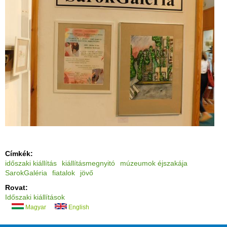
Címkék:
időszaki kiállítás
kiállításmegnyitó
múzeumok éjszakája
SarokGaléria
fiatalok
jövő
Rovat:
Időszaki kiállítások
Magyar
English