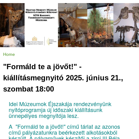
Jump to navigation
Home
Y
o
u
"Formáld te a jövőt!" -
a
r
e
kiállításmegnyitó 2025. június 21.,
h
e
r
szombat 18:00
e
Idei Múzeumok Éjszakája rendezvényünk
nyitóprogramja új időszaki kiállításunk
ünnepélyes megnyitója lesz.
A "Formáld te a jövőt!" című tárlat az azonos
című pályázatunkra beérkezett alkotásokból
készült. A pályaművek készítői a zirci III.Béla