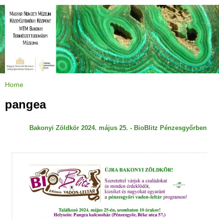
Jump to navigation
Home
Y
o
u
pangea
a
r
e
h
Bakonyi Zöldkör 2024. május 25. - BioBlitz Pénzesgyőrben
e
r
e