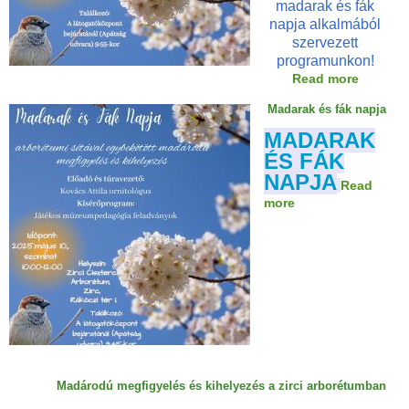
madarak és fák
napja alkalmából
szervezett
programunkon!
Read more
a
b
Madarak és fák napja
o
u
MADARAK
t
ÉS FÁK
M
NAPJA
a
Read
d
more
a
a
b
r
o
a
u
k
t
é
M
s
a
f
d
á
a
k
r
n
a
Madárodú megfigyelés és kihelyezés a zirci arborétumban
a
k
p