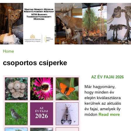
Jump to navigation
Home
Y
o
u
csoportos csiperke
a
r
e
h
AZ ÉV FAJAI 2026
e
r
e
Már hagyomány,
hogy minden év
elején kiválasztásra
kerülnek az aktuális
év fajai, amelyek ily
módon
Read more
a
b
o