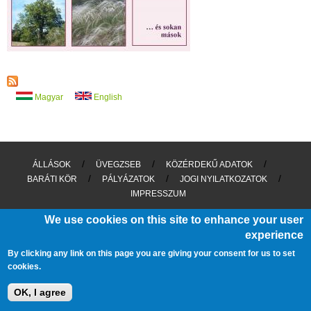
u
t
A
Z
É
V
F
A
Magyar
English
J
A
I
2
0
/
/
/
ÁLLÁSOK
ÜVEGZSEB
KÖZÉRDEKŰ ADATOK
2
/
/
/
BARÁTI KÖR
PÁLYÁZATOK
JOGI NYILATKOZATOK
6
IMPRESSZUM
We use cookies on this site to enhance your user
experience
By clicking any link on this page you are giving your consent for us to set
cookies.
OK, I agree