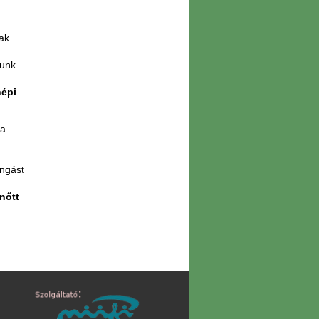
ak
tunk
népi
 a
ongást
nőtt