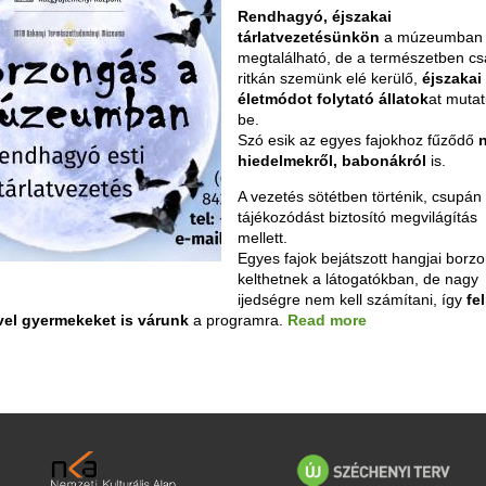
Rendhagyó, éjszakai
tárlatvezetésünkön
a múzeumban
megtalálható, de a természetben cs
ritkán szemünk elé kerülő,
éjszakai
életmódot folytató állatok
at muta
be.
Szó esik az egyes fajokhoz fűződő
hiedelmekről, babonákról
is.
A vezetés sötétben történik, csupán
tájékozódást biztosító megvilágítás
mellett.
Egyes fajok bejátszott hangjai borz
kelthetnek a látogatókban, de nagy
ijedségre nem kell számítani, így
fel
vel gyermekeket is várunk
a programra.
Read more
a
b
o
u
t
B
o
r
z