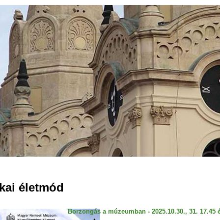
Jump to navigation
kai életmód
Borzongás a múzeumban - 2025.10.30., 31. 17.45 é